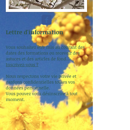
Lettre d'information
Vous souhaitez être mis au courant des
dates des formations ou recevoir des
astuces et des articles de fond...
Inscrivez-vous ?
Nous respectons votre vie privée et
gardons confidentielles toutes vos
données personnelle.
Vous pouvez vous désinscrire à tout
moment.