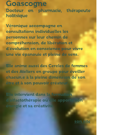
Goascogne
Docteur en pharmacie, thérapeute
holitsique
Véronique accompagne en
consultations individuelles les
personnes sur leur chemin de
compréhension, de libération et
d’évolution en conscience pour vivre
une vie épanouie et pleine de sens.
Elle anime aussi des Cercles de femmes
et des Ateliers en groupe pour éveiller
chacun.e à la pleine dimension de son
être et à son pouvoir créateur.
Elle intervient dans la formation
d’olfactothérapie où elle apporte son
énergie et sa créativité.
son site