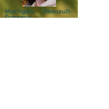
Morrigan Hesnault-
Frémaux
Historienne de la médecine,
Naturopathe, praticienne en
aromathérapie et en olfactothérapie
Amoureuse de la nature, passionnée du
lien entre tradition et modernité,
Morrigan se dit plantecienne.
Sous cette appellation un peu originale
se trouvent de l’histoire de la médecine,
de la naturopathie hippocratique, de la
botanique, de la parfumerie, de
l’aromathérapie et de l’olfactothérapie.
En conférence, en cabinet à Paimpont,
ou en formation, cette subtile alchimie
suit un but unique : participer à recréer
et transmettre le lien entre la nature et
les êtres humains.
Morrigan intervient dans la formation