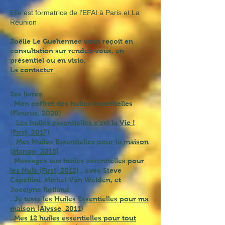
Elle est formatrice de l'EFAI à Paris et La
Réunion
Joëlle Le Guehennec vous reçoit en
consultation sur rendez-vous, en
présentiel ou en visio.
La contacter
Ses livres
. Mon coffret des huiles essentielles
(Fleurus, 2020)
.
Les huiles essentielles c'est la Vie !
(First, 2017)
. Mes Huiles Essentielles pour la maison
(Mango, 2015)
.
Massages aux huiles essentielles pour
les Nuls (First, 2012)
, avec Steve
Capellini, Michel Van Welden, et
Jocelyne Rolland
. J
e teste les Huiles Essentielles pour ma
maison (Alysse, 2011)
.
Mes 12 huiles essentielles pour tout