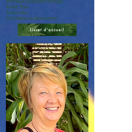
Morrigan Hesnault-Frémaux
Emilie Plais
Patrice Ras
Véronique Le Goascogne
Livret d'accueil