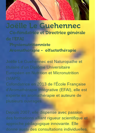
Joëlle Le Guehennec
​ Co-fondatrice et Directrice générale
de l'EFAI
Physionutritionniste
Aromathérapie - olfactothérapie
Joëlle Le Guehennec est Naturopathe et
titulaire d'un Diplôme Universitaire
Européen en Nutrition et Micronutrition
(MAPS).
​Cofondatrice en 2013 de l'École Française
d'Aromathérapie Intégrative (EFAI), elle est
experte en aromathérapie et auteure de
plusieurs ouvrages.
Depuis 2007, elle dispense avec passion
des formations alliant rigueur scientifique et
approche pédagogique innovante. Elle
donne aussi des consultations individuelles.